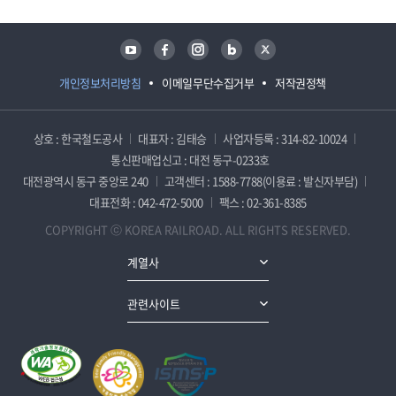
유튜브
페이스북
인스타그램
블로그
트위터
개인정보처리방침
이메일무단수집거부
저작권정책
상호 : 한국철도공사
대표자 : 김태승
사업자등록 : 314-82-10024
통신판매업신고 : 대전 동구-0233호
대전광역시 동구 중앙로 240
고객센터 : 1588-7788(이용료 : 발신자부담)
대표전화 : 042-472-5000
팩스 : 02-361-8385
COPYRIGHT ⓒ KOREA RAILROAD. ALL RIGHTS RESERVED.
계열사
관련사이트