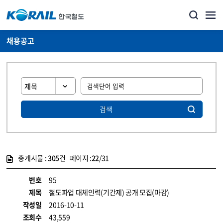
채용공고
검색
총게시물 :
305
건 페이지 :
22
/31
게시물 목록
코레일소개_경영공시_채용공고 목록 - 정보 제공
번호
95
제목
철도파업 대체인력(기간제) 공개 모집(마감)
작성일
2016-10-11
조회수
43,559