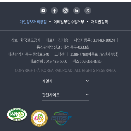
유튜브
페이스북
인스타그램
블로그
트위터
개인정보처리방침
이메일무단수집거부
저작권정책
상호 : 한국철도공사
대표자 : 김태승
사업자등록 : 314-82-10024
통신판매업신고 : 대전 동구-0233호
대전광역시 동구 중앙로 240
고객센터 : 1588-7788(이용료 : 발신자부담)
대표전화 : 042-472-5000
팩스 : 02-361-8385
COPYRIGHT ⓒ KOREA RAILROAD. ALL RIGHTS RESERVED.
계열사
관련사이트