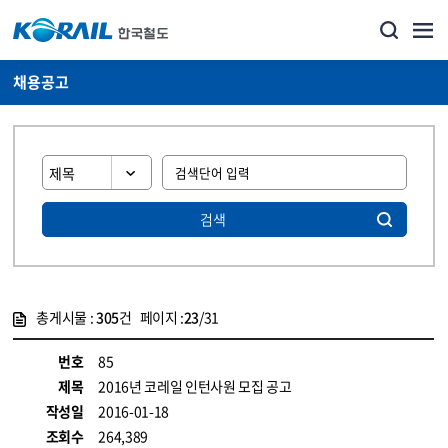
채용공고
검색
총게시물 :
305
건 페이지 :
23
/31
게시물 목록
코레일소개_경영공시_채용공고 목록 - 정보 제공
번호
85
제목
2016년 코레일 인턴사원 모집 공고
작성일
2016-01-18
조회수
264,389