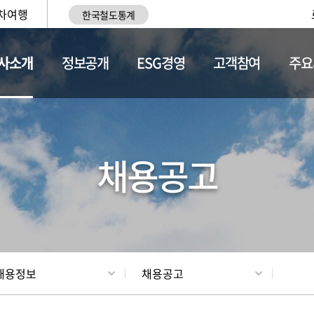
차여행
한국철도통계
사소개
정보공개
ESG경영
고객참여
주요
황
조직현황
채용정보
채용공고
채용정보
채용공고