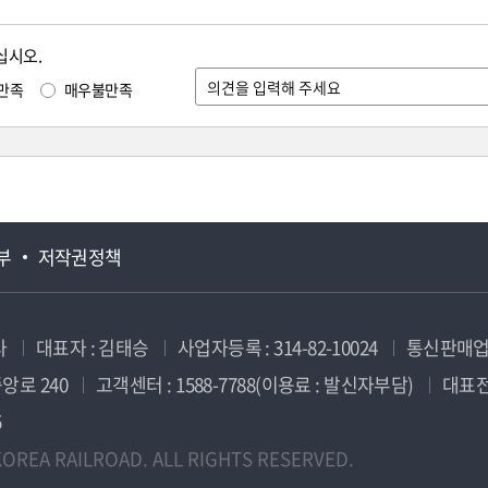
십시오.
만족
매우불만족
부
저작권정책
사
대표자 : 김태승
사업자등록 : 314-82-10024
통신판매업신
앙로 240
고객센터 : 1588-7788(이용료 : 발신자부담)
대표전화
5
OREA RAILROAD. ALL RIGHTS RESERVED.