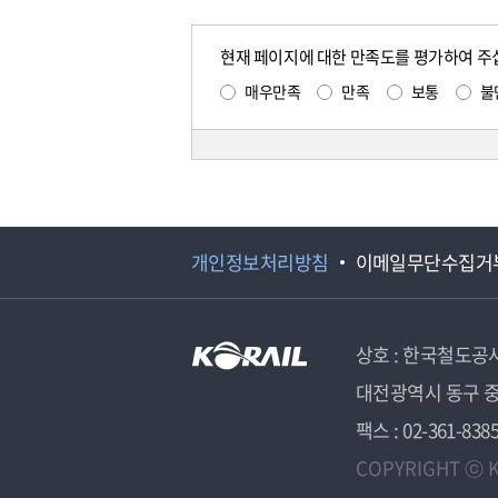
현재 페이지에 대한 만족도를 평가하여 주
매우만족
만족
보통
불
개인정보처리방침
이메일무단수집거
상호 : 한국철도공
대전광역시 동구 중
팩스 : 02-361-838
COPYRIGHT ⓒ K