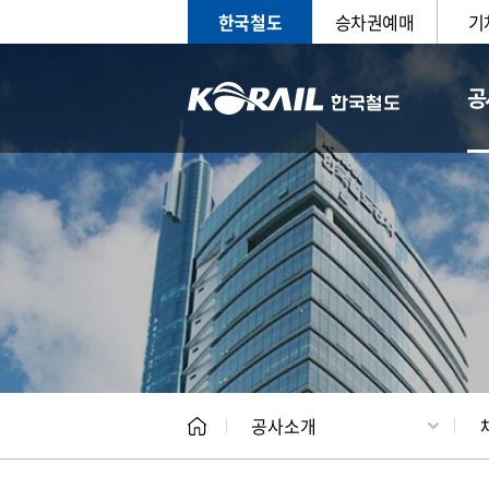
한국철도
승차권예매
기
공
CEO
일반현
공사소개