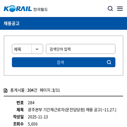
채용공고
검색
총게시물 :
304
건 페이지 :
3
/31
게시물 목록
코레일소개_경영공시_채용공고 목록 - 정보 제공
번호
284
제목
광주본부 기간제근로자(운전담당원) 채용 공고(~11.27.)
작성일
2025-11-13
조회수
5,656