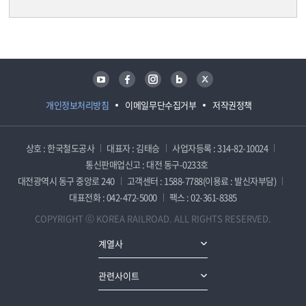
담당자 정보
담당자 정보
유튜브
페이스북
인스타그램
블로그
트위터
개인정보처리방침
이메일무단수집거부
저작권정책
상호 : 한국철도공사
대표자 : 김태승
사업자등록 : 314-82-10024
통신판매업신고 : 대전 동구-0233호
대전광역시 동구 중앙로 240
고객센터 : 1588-7788(이용료 : 발신자부담)
대표전화 : 042-472-5000
팩스 : 02-361-8385
COPYRIGHT ⓒ KOREA RAILROAD. ALL RIGHTS RESERVED.
계열사
관련사이트