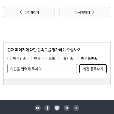
이전 페이지
다음 페이지
현재 페이지에 대한 만족도를 평가하여 주십시오.
콘텐츠 만족도 조사
만족도 조사
매우만족
만족
보통
불만족
매우불만족
담당자 정보
담당자 정보
유튜브
페이스북
인스타그램
블로그
트위터