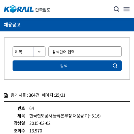
채용공고
검색
총게시물 :
304
건 페이지 :
25
/31
게시물 목록
코레일소개_경영공시_채용공고 목록 - 정보 제공
번호
64
제목
한국철도공사 물류본부장 채용공고(~3.16)
작성일
2015-03-02
조회수
13,970