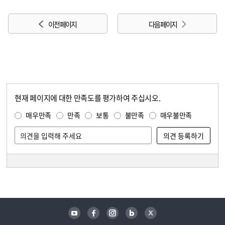
이전 페이지
다음 페이지
현재 페이지에 대한 만족도를 평가하여 주십시오.
콘텐츠 만족도 조사
만족도 조사
매우만족
만족
보통
불만족
매우불만족
담당자 정보
담당자 정보
유튜브
페이스북
인스타그램
블로그
트위터