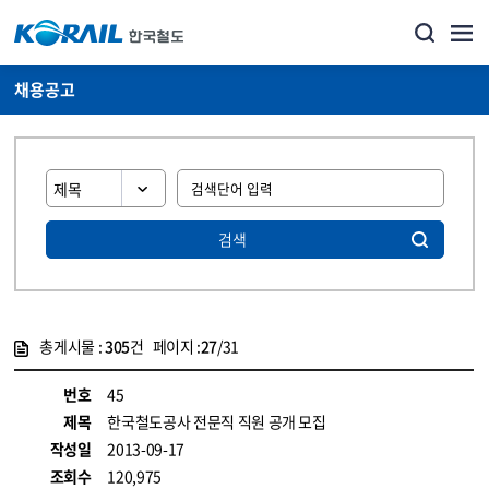
채용공고
검색
총게시물 :
305
건 페이지 :
27
/31
게시물 목록
코레일소개_경영공시_채용공고 목록 - 정보 제공
번호
45
제목
한국철도공사 전문직 직원 공개 모집
작성일
2013-09-17
조회수
120,975