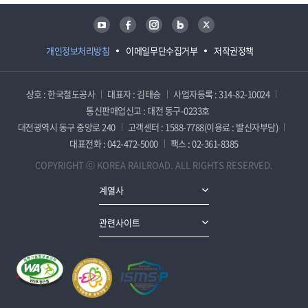
유튜브
페이스북
인스타그램
블로그
트위터
개인정보처리방침
이메일무단수집거부
저작권정책
상호 : 한국철도공사
대표자 : 김태승
사업자등록 : 314-82-10024
통신판매업신고 : 대전 동구-0233호
대전광역시 동구 중앙로 240
고객센터 : 1588-7788(이용료 : 발신자부담)
대표전화 : 042-472-5000
팩스 : 02-361-8385
COPYRIGHT ⓒ KOREA RAILROAD. ALL RIGHTS RESERVED.
계열사
관련사이트