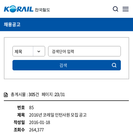
채용공고
검색
총게시물 :
305
건 페이지 :
23
/31
게시물 목록
코레일소개_경영공시_채용공고 목록 - 정보 제공
번호
85
제목
2016년 코레일 인턴사원 모집 공고
작성일
2016-01-18
조회수
264,377