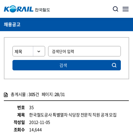
채용공고
검색
총게시물 :
305
건 페이지 :
28
/31
게시물 목록
코레일소개_경영공시_채용공고 목록 - 정보 제공
번호
35
제목
한국철도공사 특별열차 식당장 전문직 직원 공개 모집
작성일
2012-11-05
조회수
14,644