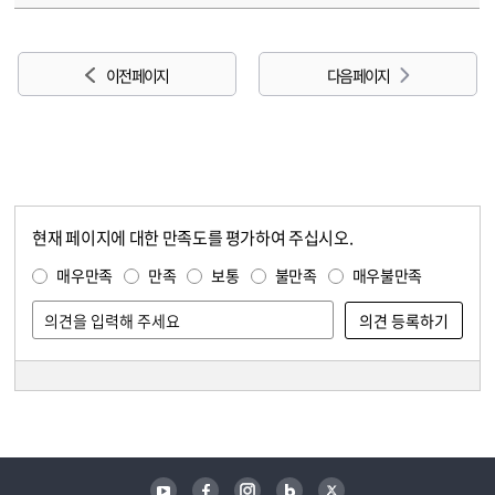
이전 페이지
다음 페이지
현재 페이지에 대한 만족도를 평가하여 주십시오.
콘텐츠 만족도 조사
만족도 조사
매우만족
만족
보통
불만족
매우불만족
담당자 정보
담당자 정보
유튜브
페이스북
인스타그램
블로그
트위터