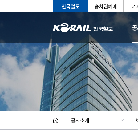
한국철도
승차권예매
기
공
CEO
일반현
공사소개