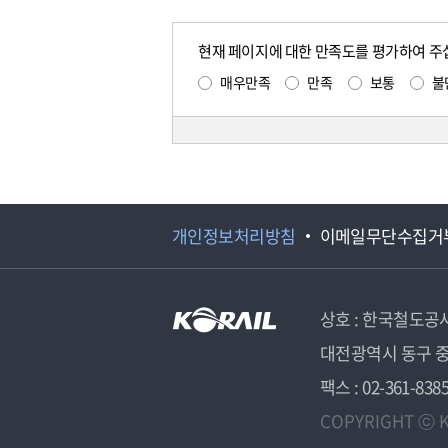
현재 페이지에 대한 만족도를 평가하여 주
매우만족
만족
보통
불
개인정보처리방침
이메일무단수집거
상호 : 한국철도공
대전광역시 동구 중
팩스 : 02-361-838
COPYRIGHT ⓒ K