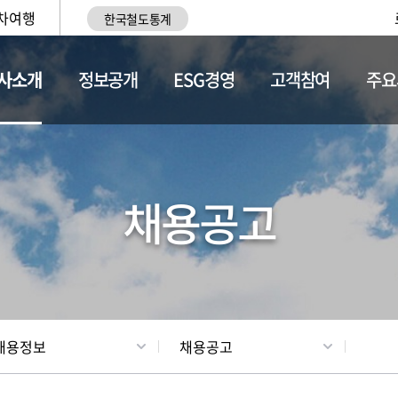
차여행
한국철도통계
사소개
정보공개
ESG경영
고객참여
주요
황
조직현황
채용정보
채용공고
채용정보
채용공고