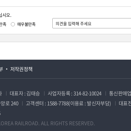
십시오.
만족
매우불만족
부
저작권정책
사
대표자 : 김태승
사업자등록 : 314-82-10024
통신판매업신
앙로 240
고객센터 : 1588-7788(이용료 : 발신자부담)
대표전화
5
OREA RAILROAD. ALL RIGHTS RESERVED.