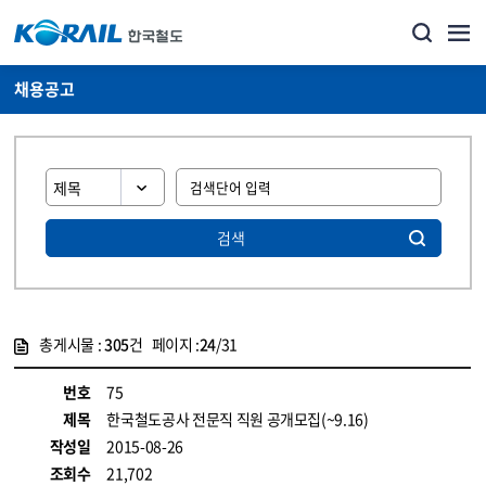
채용공고
검색
총게시물 :
305
건 페이지 :
24
/31
게시물 목록
코레일소개_경영공시_채용공고 목록 - 정보 제공
번호
75
제목
한국철도공사 전문직 직원 공개모집(~9.16)
작성일
2015-08-26
조회수
21,702