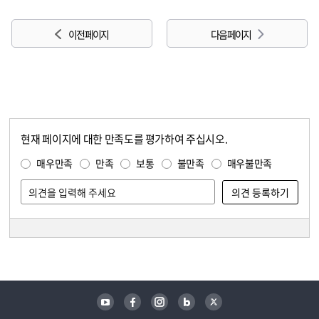
이전 페이지
다음 페이지
현재 페이지에 대한 만족도를 평가하여 주십시오.
콘텐츠 만족도 조사
만족도 조사
매우만족
만족
보통
불만족
매우불만족
담당자 정보
담당자 정보
유튜브
페이스북
인스타그램
블로그
트위터