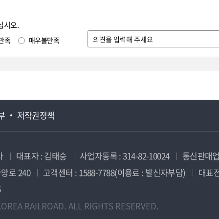
십시오.
만족
매우불만족
부
저작권정책
사
대표자 : 김태승
사업자등록 : 314-82-10024
통신판매업신
앙로 240
고객센터 : 1588-7788(이용료 : 발신자부담)
대표전화
5
OREA RAILROAD. ALL RIGHTS RESERVED.