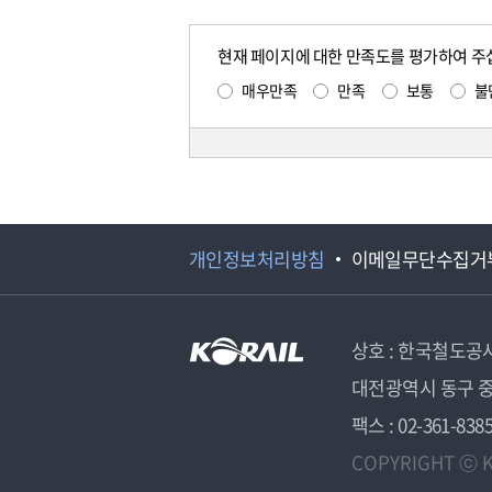
현재 페이지에 대한 만족도를 평가하여 주
매우만족
만족
보통
불
개인정보처리방침
이메일무단수집거
상호 : 한국철도공
대전광역시 동구 중
팩스 : 02-361-838
COPYRIGHT ⓒ K