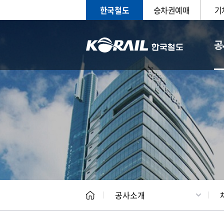
한국철도
승차권예매
기
공
CEO
일반현
공사소개