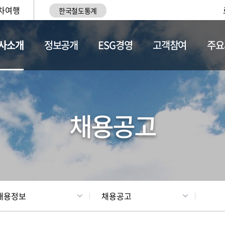
차여행
한국철도통계
사소개
정보공개
ESG경영
고객참여
주요
황
조직현황
채용정보
채용공고
채용정보
채용공고