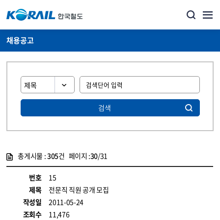
채용공고
검색
총게시물 :
305
건 페이지 :
30
/31
게시물 목록
코레일소개_경영공시_채용공고 목록 - 정보 제공
번호
15
제목
전문직 직원 공개 모집
작성일
2011-05-24
조회수
11,476