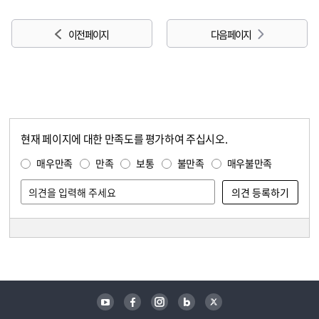
이전 페이지
다음 페이지
현재 페이지에 대한 만족도를 평가하여 주십시오.
콘텐츠 만족도 조사
만족도 조사
매우만족
만족
보통
불만족
매우불만족
담당자 정보
담당자 정보
유튜브
페이스북
인스타그램
블로그
트위터