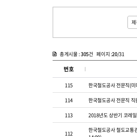
총게시물 :
305
건 페이지 :
20
/31
번호
115
한국철도공사 전문직(미디어홍
114
한국철도공사 전문직 직원 공개
113
2018년도 상반기 코레일 신
한국철도공사 철도교통관제사
112