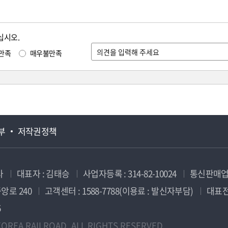
십시오.
만족
매우불만족
부
저작권정책
사
대표자 : 김태승
사업자등록 : 314-82-10024
통신판매업신
앙로 240
고객센터 : 1588-7788(이용료 : 발신자부담)
대표전화
5
OREA RAILROAD. ALL RIGHTS RESERVED.