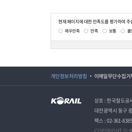
현재 페이지에 대한 만족도를 평가하여 주
매우만족
만족
보통
불
개인정보처리방침
이메일무단수집거
상호 : 한국철도공
대전광역시 동구 중
팩스 : 02-361-838
COPYRIGHT ⓒ K