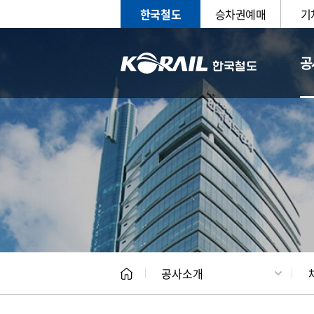
한국철도
승차권예매
기
공
CEO
일반현
공사소개