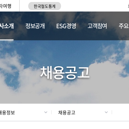
차여행
한국철도통계
사소개
정보공개
ESG경영
고객참여
주요
황
조직현황
채용정보
채용공고
채용정보
채용공고