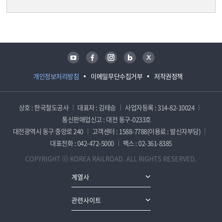
담당자 정보
담당자 정보
유튜브
페이스북
인스타그램
블로그
트위터
개인정보처리방침
이메일무단수집거부
저작권정책
상호 : 한국철도공사
대표자 : 김태승
사업자등록 : 314-82-10024
통신판매업신고 : 대전 동구-0233호
대전광역시 동구 중앙로 240
고객센터 : 1588-7788(이용료 : 발신자부담)
대표전화 : 042-472-5000
팩스 : 02-361-8385
COPYRIGHT ⓒ KOREA RAILROAD. ALL RIGHTS RESERVED.
계열사
관련사이트