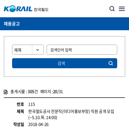
채용공고
검색
총게시물 :
305
건 페이지 :
20
/31
게시물 목록
코레일소개_경영공시_채용공고 목록 - 정보 제공
번호
115
제목
한국철도공사 전문직(미디어홍보부장) 직원 공개 모집
(~5.10.목. 14:00)
작성일
2018-04-26