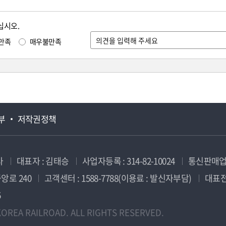
십시오.
만족
매우불만족
부
저작권정책
사
대표자 : 김태승
사업자등록 : 314-82-10024
통신판매업신
앙로 240
고객센터 : 1588-7788(이용료 : 발신자부담)
대표전화
5
OREA RAILROAD. ALL RIGHTS RESERVED.