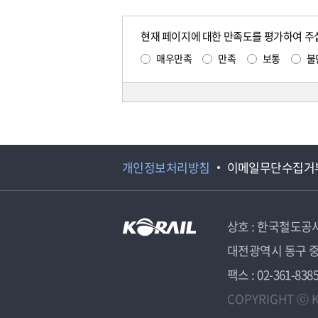
현재 페이지에 대한 만족도를 평가하여 주
매우만족
만족
보통
불
개인정보처리방침
이메일무단수집거
상호 : 한국철도공
대전광역시 동구 중
팩스 : 02-361-838
COPYRIGHT ⓒ K