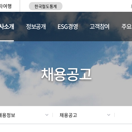
차여행
한국철도통계
사소개
정보공개
ESG경영
고객참여
주요
황
조직현황
채용정보
채용공고
채용정보
채용공고