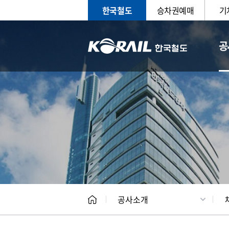
한국철도
승차권예매
기
공
CEO
일반현
공사소개