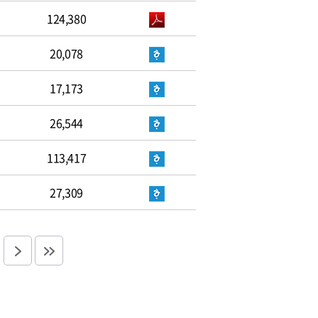
124,380
20,078
17,173
26,544
113,417
27,309