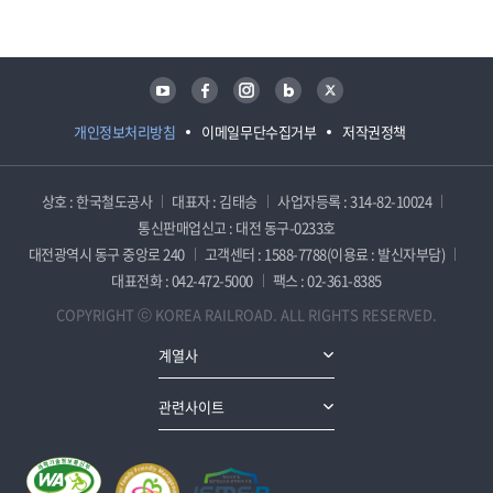
유튜브
페이스북
인스타그램
블로그
트위터
개인정보처리방침
이메일무단수집거부
저작권정책
상호 : 한국철도공사
대표자 : 김태승
사업자등록 : 314-82-10024
통신판매업신고 : 대전 동구-0233호
대전광역시 동구 중앙로 240
고객센터 : 1588-7788(이용료 : 발신자부담)
대표전화 : 042-472-5000
팩스 : 02-361-8385
COPYRIGHT ⓒ KOREA RAILROAD. ALL RIGHTS RESERVED.
계열사
관련사이트