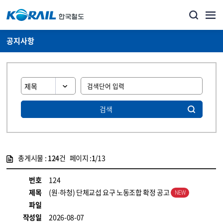
공지사항
검색
총게시물 :
124
건 페이지 :
1
/13
게시물 목록
뉴스·홍보_공지사항 목록 - 정보 제공
번호
124
제목
(원·하청) 단체교섭 요구 노동조합 확정 공고
파일
작성일
2026-08-07