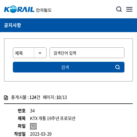
공지사항
검색
총게시물 :
124
건 페이지 :
10
/13
게시물 목록
뉴스·홍보_공지사항 목록 - 정보 제공
번호
34
제목
KTX 개통 19주년 프로모션
파일
작성일
2023-03-29