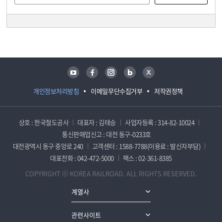
담당자 정보
담당자 정보
유튜브
페이스북
인스타그램
블로그
트위터
개인정보처리방침
이메일무단수집거부
저작권정책
상호 : 한국철도공사
대표자 : 김태승
사업자등록 : 314-82-10024
통신판매업신고 : 대전 동구-0233호
대전광역시 동구 중앙로 240
고객센터 : 1588-7788(이용료 : 발신자부담)
대표전화 : 042-472-5000
팩스 : 02-361-8385
COPYRIGHT ⓒ KOREA RAILROAD. ALL RIGHTS RESERVED.
계열사
관련사이트