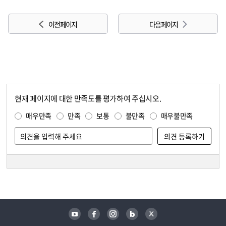
이전 페이지
다음 페이지
현재 페이지에 대한 만족도를 평가하여 주십시오.
콘텐츠 만족도 조사
만족도 조사
매우만족
만족
보통
불만족
매우불만족
담당자 정보
담당자 정보
유튜브
페이스북
인스타그램
블로그
트위터