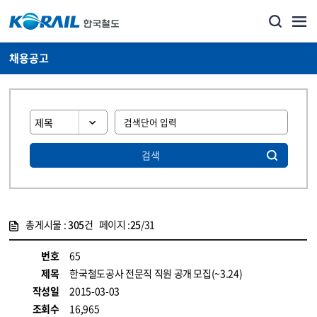
채용공고
검색
총게시물 :
305
건 페이지 :
25
/31
게시물 목록
코레일소개_경영공시_채용공고 목록 - 정보 제공
번호
65
제목
한국철도공사 전문직 직원 공개 모집(~3.24)
작성일
2015-03-03
조회수
16,965