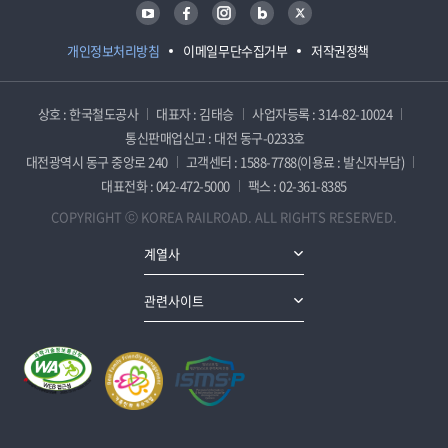
유튜브
페이스북
인스타그램
블로그
트위터
개인정보처리방침
이메일무단수집거부
저작권정책
상호 : 한국철도공사
대표자 : 김태승
사업자등록 : 314-82-10024
통신판매업신고 : 대전 동구-0233호
대전광역시 동구 중앙로 240
고객센터 : 1588-7788(이용료 : 발신자부담)
대표전화 : 042-472-5000
팩스 : 02-361-8385
COPYRIGHT ⓒ KOREA RAILROAD. ALL RIGHTS RESERVED.
계열사
관련사이트