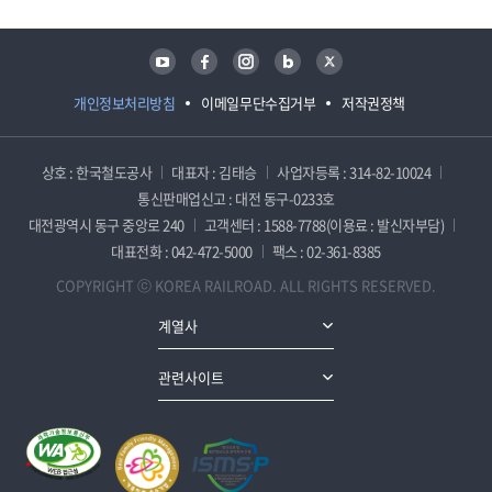
유튜브
페이스북
인스타그램
블로그
트위터
개인정보처리방침
이메일무단수집거부
저작권정책
상호 : 한국철도공사
대표자 : 김태승
사업자등록 : 314-82-10024
통신판매업신고 : 대전 동구-0233호
대전광역시 동구 중앙로 240
고객센터 : 1588-7788(이용료 : 발신자부담)
대표전화 : 042-472-5000
팩스 : 02-361-8385
COPYRIGHT ⓒ KOREA RAILROAD. ALL RIGHTS RESERVED.
계열사
관련사이트