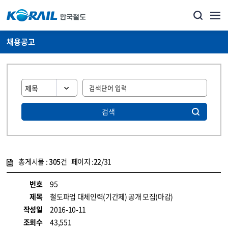
채용공고
검색
총게시물 :
305
건 페이지 :
22
/31
게시물 목록
코레일소개_경영공시_채용공고 목록 - 정보 제공
번호
95
제목
철도파업 대체인력(기간제) 공개 모집(마감)
작성일
2016-10-11
조회수
43,551