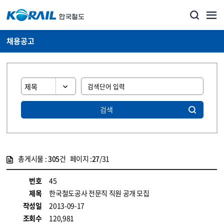
채용공고
검색
총게시물 :
305
건 페이지 :
27
/31
게시물 목록
코레일소개_경영공시_채용공고 목록 - 정보 제공
번호
45
제목
한국철도공사 전문직 직원 공개 모집
작성일
2013-09-17
조회수
120,981