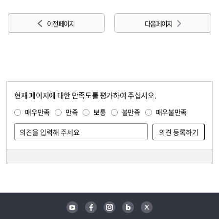
이전 페이지
다음 페이지
현재 페이지에 대한 만족도를 평가하여 주십시오.
콘텐츠 만족도 조사
만족도 조사
매우만족
만족
보통
불만족
매우불만족
담당자 정보
담당자 정보
유튜브
페이스북
인스타그램
블로그
트위터