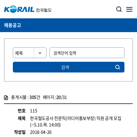
채용공고
검색
총게시물 :
305
건 페이지 :
20
/31
게시물 목록
코레일소개_경영공시_채용공고 목록 - 정보 제공
번호
115
제목
한국철도공사 전문직(미디어홍보부장) 직원 공개 모집
(~5.10.목. 14:00)
작성일
2018-04-26