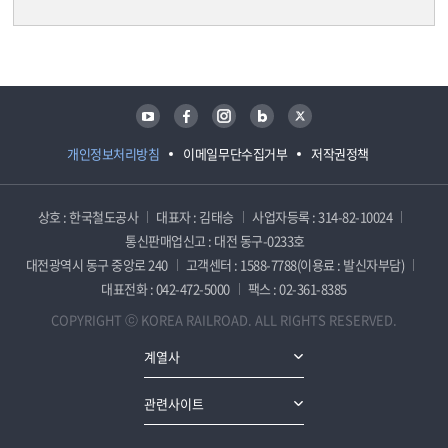
담당자 정보
담당자 정보
유튜브
페이스북
인스타그램
블로그
트위터
개인정보처리방침
이메일무단수집거부
저작권정책
상호 : 한국철도공사
대표자 : 김태승
사업자등록 : 314-82-10024
통신판매업신고 : 대전 동구-0233호
대전광역시 동구 중앙로 240
고객센터 : 1588-7788(이용료 : 발신자부담)
대표전화 : 042-472-5000
팩스 : 02-361-8385
COPYRIGHT ⓒ KOREA RAILROAD. ALL RIGHTS RESERVED.
계열사
관련사이트