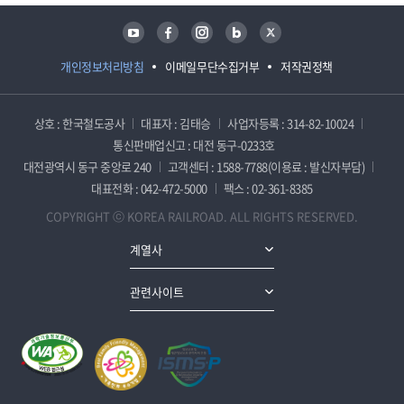
유튜브
페이스북
인스타그램
블로그
트위터
개인정보처리방침
이메일무단수집거부
저작권정책
상호 : 한국철도공사
대표자 : 김태승
사업자등록 : 314-82-10024
통신판매업신고 : 대전 동구-0233호
대전광역시 동구 중앙로 240
고객센터 : 1588-7788(이용료 : 발신자부담)
대표전화 : 042-472-5000
팩스 : 02-361-8385
COPYRIGHT ⓒ KOREA RAILROAD. ALL RIGHTS RESERVED.
계열사
관련사이트