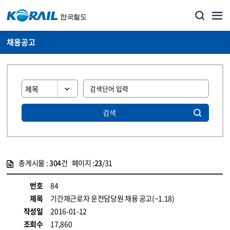
채용공고
검색
총게시물 :
304
건 페이지 :
23
/31
게시물 목록
코레일소개_경영공시_채용공고 목록 - 정보 제공
번호
84
제목
기간제근로자 운전담당원 채용 공고(~1.18)
작성일
2016-01-12
조회수
17,860