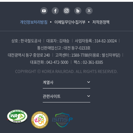
유튜브
페이스북
인스타그램
블로그
트위터
개인정보처리방침
이메일무단수집거부
저작권정책
상호 : 한국철도공사
대표자 : 김태승
사업자등록 : 314-82-10024
통신판매업신고 : 대전 동구-0233호
대전광역시 동구 중앙로 240
고객센터 : 1588-7788(이용료 : 발신자부담)
대표전화 : 042-472-5000
팩스 : 02-361-8385
COPYRIGHT ⓒ KOREA RAILROAD. ALL RIGHTS RESERVED.
계열사
관련사이트