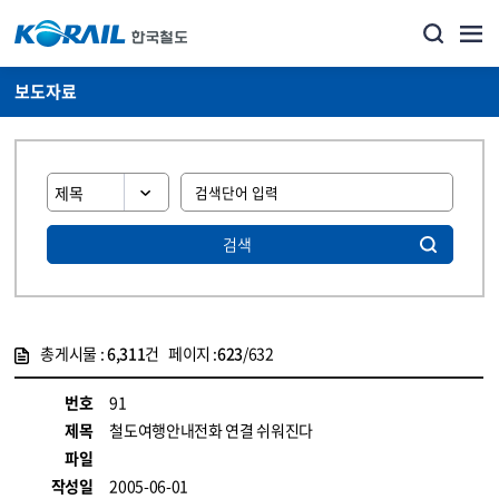
보도자료
검색
총게시물 :
6,311
건 페이지 :
623
/632
게시물 목록
뉴스·홍보_보도자료 목록 - 정보 제공
번호
91
제목
철도여행안내전화 연결 쉬워진다
파일
작성일
2005-06-01