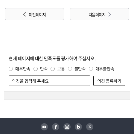
이전 페이지
다음 페이지
현재 페이지에 대한 만족도를 평가하여 주십시오.
콘텐츠 만족도 조사
만족도 조사
매우만족
만족
보통
불만족
매우불만족
담당자 정보
담당자 정보
유튜브
페이스북
인스타그램
블로그
트위터