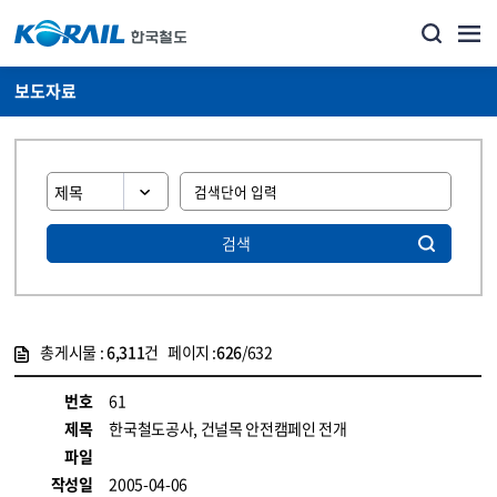
보도자료
검색
총게시물 :
6,311
건 페이지 :
626
/632
게시물 목록
뉴스·홍보_보도자료 목록 - 정보 제공
번호
61
제목
한국철도공사, 건널목 안전캠페인 전개
파일
작성일
2005-04-06