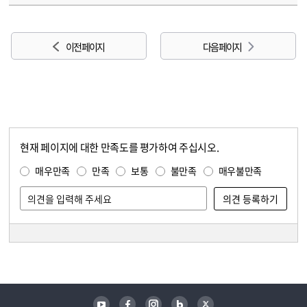
이전 페이지
다음 페이지
현재 페이지에 대한 만족도를 평가하여 주십시오.
콘텐츠 만족도 조사
만족도 조사
매우만족
만족
보통
불만족
매우불만족
담당자 정보
담당자 정보
유튜브
페이스북
인스타그램
블로그
트위터