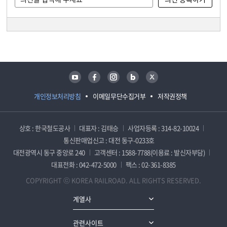
담당자 정보
담당자 정보
유튜브
페이스북
인스타그램
블로그
트위터
개인정보처리방침
이메일무단수집거부
저작권정책
상호 : 한국철도공사
대표자 : 김태승
사업자등록 : 314-82-10024
통신판매업신고 : 대전 동구-0233호
대전광역시 동구 중앙로 240
고객센터 : 1588-7788(이용료 : 발신자부담)
대표전화 : 042-472-5000
팩스 : 02-361-8385
COPYRIGHT ⓒ KOREA RAILROAD. ALL RIGHTS RESERVED.
계열사
관련사이트