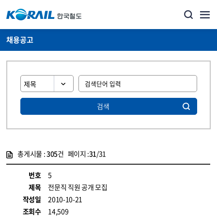
채용공고
검색
총게시물 :
305
건 페이지 :
31
/31
게시물 목록
코레일소개_경영공시_채용공고 목록 - 정보 제공
번호
5
제목
전문직 직원 공개 모집
작성일
2010-10-21
조회수
14,509