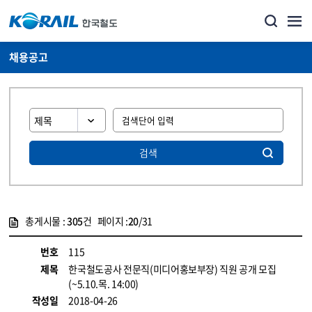
채용공고
검색
총게시물 :
305
건 페이지 :
20
/31
게시물 목록
코레일소개_경영공시_채용공고 목록 - 정보 제공
번호
115
제목
한국철도공사 전문직(미디어홍보부장) 직원 공개 모집
(~5.10.목. 14:00)
작성일
2018-04-26