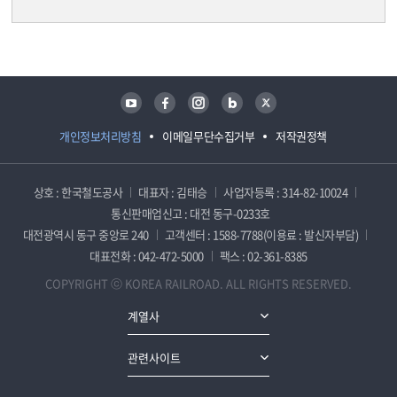
담당자 정보
담당자 정보
유튜브
페이스북
인스타그램
블로그
트위터
개인정보처리방침
이메일무단수집거부
저작권정책
상호 : 한국철도공사
대표자 : 김태승
사업자등록 : 314-82-10024
통신판매업신고 : 대전 동구-0233호
대전광역시 동구 중앙로 240
고객센터 : 1588-7788(이용료 : 발신자부담)
대표전화 : 042-472-5000
팩스 : 02-361-8385
COPYRIGHT ⓒ KOREA RAILROAD. ALL RIGHTS RESERVED.
계열사
관련사이트