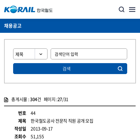
채용공고
검색
총게시물 :
304
건 페이지 :
27
/31
게시물 목록
코레일소개_경영공시_채용공고 목록 - 정보 제공
번호
44
제목
한국철도공사 전문직 직원 공개 모집
작성일
2013-09-17
조회수
51,155