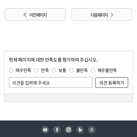
이전 페이지
다음 페이지
현재 페이지에 대한 만족도를 평가하여 주십시오.
콘텐츠 만족도 조사
만족도 조사
매우만족
만족
보통
불만족
매우불만족
담당자 정보
담당자 정보
유튜브
페이스북
인스타그램
블로그
트위터