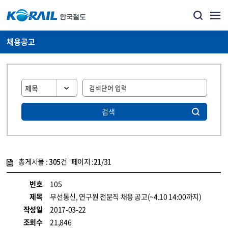
채용공고
검색
총게시물 :
305
건 페이지 :
21
/31
게시물 목록
코레일소개_경영공시_채용공고 목록 - 정보 제공
번호
105
제목
무선통신, 연구원 전문직 채용 공고(~4.10 14:00까지)
작성일
2017-03-22
조회수
21,846