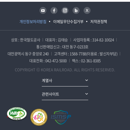
유튜브
페이스북
인스타그램
블로그
트위터
개인정보처리방침
이메일무단수집거부
저작권정책
상호 : 한국철도공사
대표자 : 김태승
사업자등록 : 314-82-10024
통신판매업신고 : 대전 동구-0233호
대전광역시 동구 중앙로 240
고객센터 : 1588-7788(이용료 : 발신자부담)
대표전화 : 042-472-5000
팩스 : 02-361-8385
COPYRIGHT ⓒ KOREA RAILROAD. ALL RIGHTS RESERVED.
계열사
관련사이트