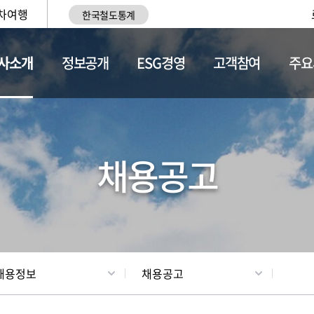
차여행
한국철도통계
사소개
정보공개
ESG경영
고객참여
주요
황
조직현황
채용정보
채용공고
채용정보
채용공고