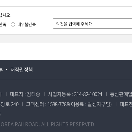
십시오.
만족
매우불만족
부
저작권정책
사
대표자 : 김태승
사업자등록 : 314-82-10024
통신판매업신
앙로 240
고객센터 : 1588-7788(이용료 : 발신자부담)
대표전화
5
OREA RAILROAD. ALL RIGHTS RESERVED.