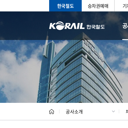
한국철도
승차권예매
기
공
CEO
일반현
공사소개