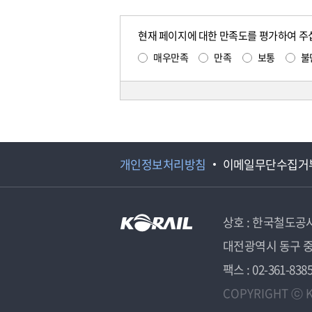
현재 페이지에 대한 만족도를 평가하여 주
매우만족
만족
보통
불
개인정보처리방침
이메일무단수집거
상호 : 한국철도공
대전광역시 동구 중
팩스 : 02-361-838
COPYRIGHT ⓒ K