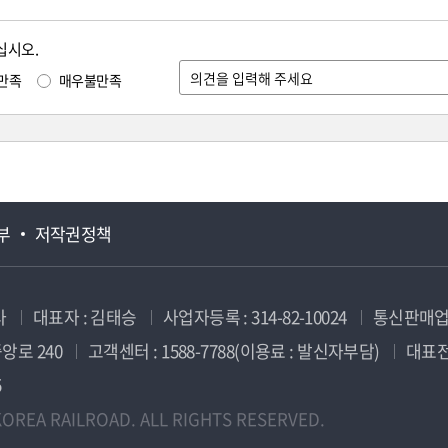
십시오.
만족
매우불만족
부
저작권정책
사
대표자 : 김태승
사업자등록 : 314-82-10024
통신판매업신
앙로 240
고객센터 : 1588-7788(이용료 : 발신자부담)
대표전화
5
OREA RAILROAD. ALL RIGHTS RESERVED.