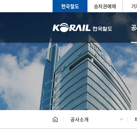
한국철도
승차권예매
기
공
CEO
일반현
공사소개