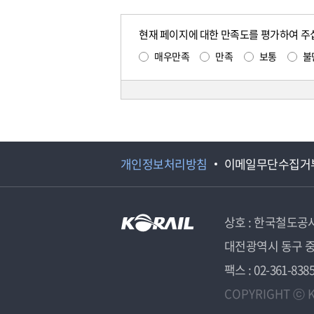
현재 페이지에 대한 만족도를 평가하여 주
매우만족
만족
보통
불
개인정보처리방침
이메일무단수집거
상호 : 한국철도공
대전광역시 동구 중
팩스 : 02-361-838
COPYRIGHT ⓒ K