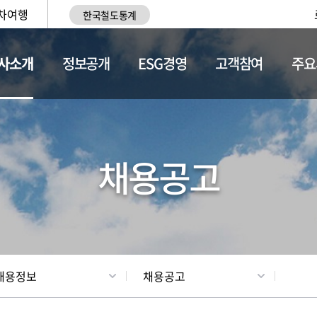
차여행
한국철도통계
사소개
정보공개
ESG경영
고객참여
주요
황
조직현황
채용정보
채용공고
채용정보
채용공고