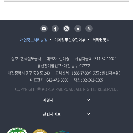
담당자 정보
담당자 정보
유튜브
페이스북
인스타그램
블로그
트위터
개인정보처리방침
이메일무단수집거부
저작권정책
상호 : 한국철도공사
대표자 : 김태승
사업자등록 : 314-82-10024
통신판매업신고 : 대전 동구-0233호
대전광역시 동구 중앙로 240
고객센터 : 1588-7788(이용료 : 발신자부담)
대표전화 : 042-472-5000
팩스 : 02-361-8385
COPYRIGHT ⓒ KOREA RAILROAD. ALL RIGHTS RESERVED.
계열사
관련사이트