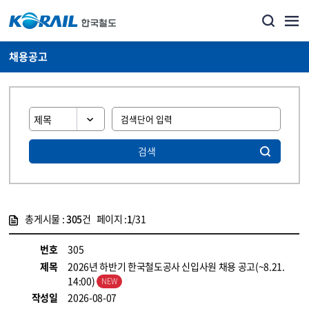
채용공고
검색
총게시물 :
305
건 페이지 :
1
/31
게시물 목록
코레일소개_경영공시_채용공고 목록 - 정보 제공
번호
305
제목
2026년 하반기 한국철도공사 신입사원 채용 공고(~8.21.
14:00)
작성일
2026-08-07