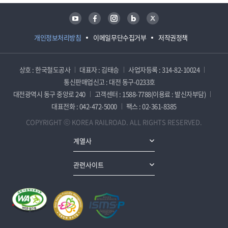
유튜브
페이스북
인스타그램
블로그
트위터
개인정보처리방침
이메일무단수집거부
저작권정책
상호 : 한국철도공사
대표자 : 김태승
사업자등록 : 314-82-10024
통신판매업신고 : 대전 동구-0233호
대전광역시 동구 중앙로 240
고객센터 : 1588-7788(이용료 : 발신자부담)
대표전화 : 042-472-5000
팩스 : 02-361-8385
COPYRIGHT ⓒ KOREA RAILROAD. ALL RIGHTS RESERVED.
계열사
관련사이트