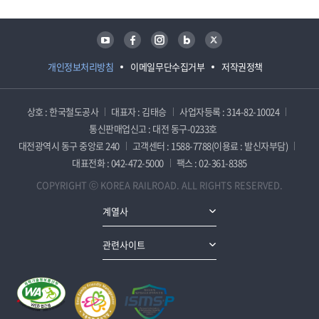
유튜브
페이스북
인스타그램
블로그
트위터
개인정보처리방침
이메일무단수집거부
저작권정책
상호 : 한국철도공사
대표자 : 김태승
사업자등록 : 314-82-10024
통신판매업신고 : 대전 동구-0233호
대전광역시 동구 중앙로 240
고객센터 : 1588-7788(이용료 : 발신자부담)
대표전화 : 042-472-5000
팩스 : 02-361-8385
COPYRIGHT ⓒ KOREA RAILROAD. ALL RIGHTS RESERVED.
계열사
관련사이트