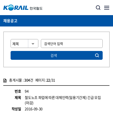
채용공고
검색
총게시물 :
304
건 페이지 :
22
/31
게시물 목록
코레일소개_경영공시_채용공고 목록 - 정보 제공
번호
94
제목
철도노조 파업에 따른 대체인력(일용기간제) 긴급 모집
(마감)
작성일
2016-09-30