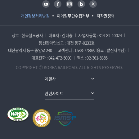
유튜브
페이스북
인스타그램
블로그
트위터
개인정보처리방침
이메일무단수집거부
저작권정책
상호 : 한국철도공사
대표자 : 김태승
사업자등록 : 314-82-10024
통신판매업신고 : 대전 동구-0233호
대전광역시 동구 중앙로 240
고객센터 : 1588-7788(이용료 : 발신자부담)
대표전화 : 042-472-5000
팩스 : 02-361-8385
COPYRIGHT ⓒ KOREA RAILROAD. ALL RIGHTS RESERVED.
계열사
관련사이트