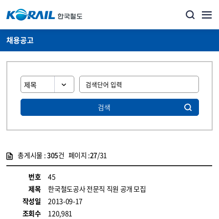
채용공고
검색
총게시물 :
305
건 페이지 :
27
/31
게시물 목록
코레일소개_경영공시_채용공고 목록 - 정보 제공
번호
45
제목
한국철도공사 전문직 직원 공개 모집
작성일
2013-09-17
조회수
120,981