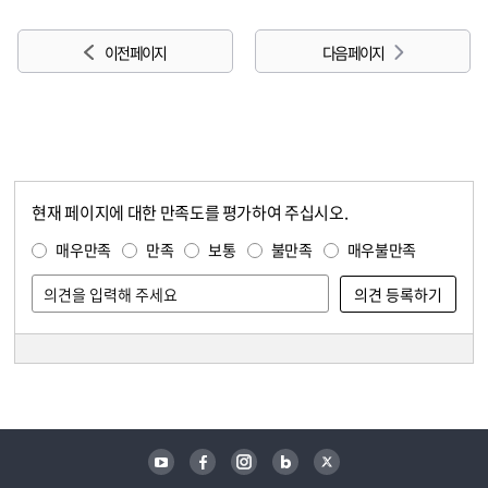
이전 페이지
다음 페이지
현재 페이지에 대한 만족도를 평가하여 주십시오.
콘텐츠 만족도 조사
만족도 조사
매우만족
만족
보통
불만족
매우불만족
담당자 정보
담당자 정보
유튜브
페이스북
인스타그램
블로그
트위터