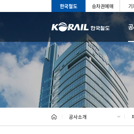
한국철도
승차권예매
기
공
CEO
일반현
공사소개