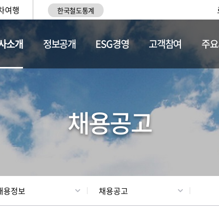
차여행
한국철도통계
사소개
정보공개
ESG경영
고객참여
주요
황
조직현황
채용정보
채용공고
채용정보
채용공고