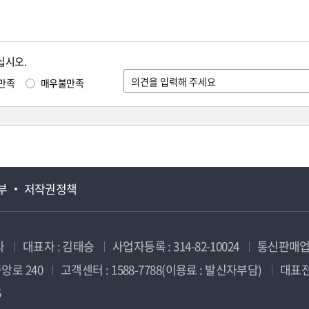
십시오.
만족
매우불만족
부
저작권정책
사
대표자 : 김태승
사업자등록 : 314-82-10024
통신판매업신
앙로 240
고객센터 : 1588-7788(이용료 : 발신자부담)
대표전화
5