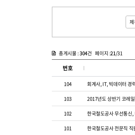
총게시물 :
304
건 페이지 :
21
/31
번호
104
회계사, IT, 빅데이터 경력
103
2017년도 상반기 코레
102
한국철도공사 무선통신,
101
한국철도공사 전문직 직