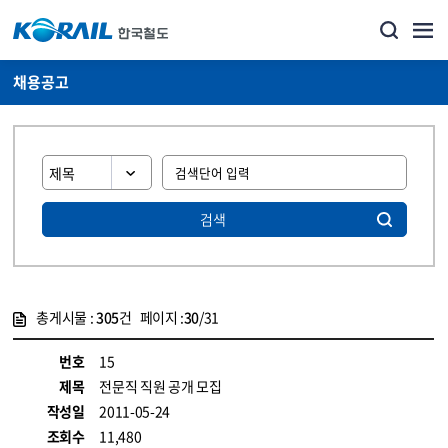
채용공고
검색
총게시물 :
305
건 페이지 :
30
/31
게시물 목록
코레일소개_경영공시_채용공고 목록 - 정보 제공
번호
15
제목
전문직 직원 공개 모집
작성일
2011-05-24
조회수
11,480