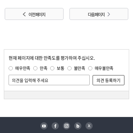
이전 페이지
다음 페이지
현재 페이지에 대한 만족도를 평가하여 주십시오.
콘텐츠 만족도 조사
만족도 조사
매우만족
만족
보통
불만족
매우불만족
담당자 정보
담당자 정보
유튜브
페이스북
인스타그램
블로그
트위터