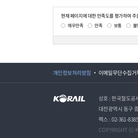
현재 페이지에 대한 만족도를 평가하여 주
매우만족
만족
보통
불
개인정보처리방침
이메일무단수집거
상호 : 한국철도공
대전광역시 동구 중
팩스 : 02-361-838
COPYRIGHT ⓒ K