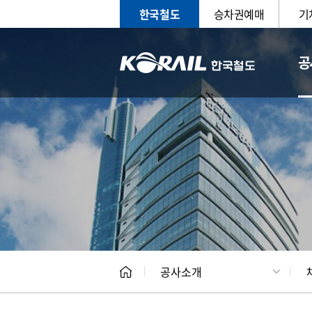
한국철도
승차권예매
기
공
CEO
일반현
공사소개