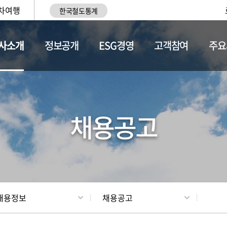
차여행
한국철도통계
사소개
정보공개
ESG경영
고객참여
주요
황
조직현황
채용정보
채용공고
채용정보
채용공고