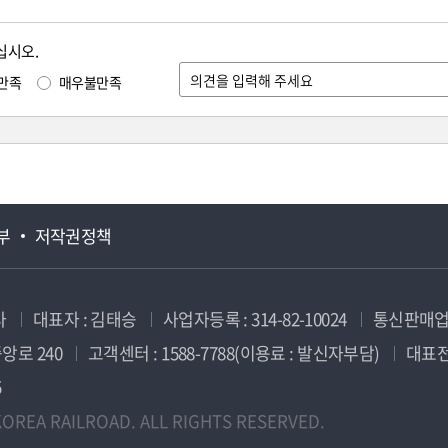
십시오.
만족
매우불만족
부
저작권정책
사
대표자 : 김태승
사업자등록 : 314-82-10024
통신판매업신
앙로 240
고객센터 : 1588-7788(이용료 : 발신자부담)
대표전화
5
OREA RAILROAD. ALL RIGHTS RESERVED.