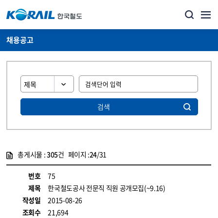
채용공고
검색
총게시물 :
305
건 페이지 :
24
/31
게시물 목록
코레일소개_경영공시_채용공고 목록 - 정보 제공
번호
75
제목
한국철도공사 전문직 직원 공개모집(~9.16)
작성일
2015-08-26
조회수
21,694