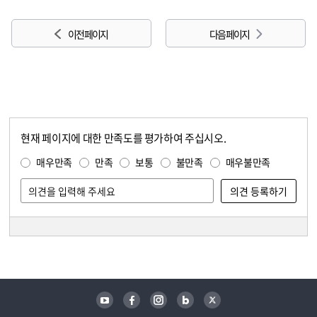
이전 페이지
다음 페이지
현재 페이지에 대한 만족도를 평가하여 주십시오.
콘텐츠 만족도 조사
만족도 조사
매우만족
만족
보통
불만족
매우불만족
담당자 정보
담당자 정보
유튜브
페이스북
인스타그램
블로그
트위터