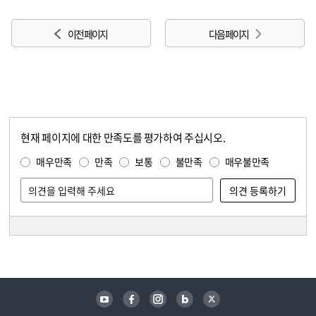
이전 페이지
다음 페이지
현재 페이지에 대한 만족도를 평가하여 주십시오.
콘텐츠 만족도 조사
만족도 조사
매우만족
만족
보통
불만족
매우불만족
담당자 정보
담당자 정보
유튜브
페이스북
인스타그램
블로그
트위터