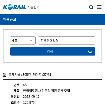
채용공고
검색
총게시물 :
305
건 페이지 :
27
/31
게시물 목록
코레일소개_경영공시_채용공고 목록 - 정보 제공
번호
45
제목
한국철도공사 전문직 직원 공개 모집
작성일
2013-09-17
조회수
120,975