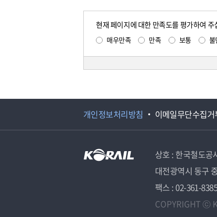
현재 페이지에 대한 만족도를 평가하여 주
매우만족
만족
보통
불
개인정보처리방침
이메일무단수집거
상호 : 한국철도공
대전광역시 동구 중
팩스 : 02-361-838
COPYRIGHT ⓒ K