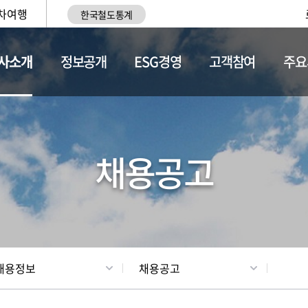
차여행
한국철도통계
사소개
정보공개
ESG경영
고객참여
주요
황
조직현황
채용정보
채용공고
채용정보
채용공고