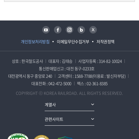
담당자 정보
담당자 정보
유튜브
페이스북
인스타그램
블로그
트위터
개인정보처리방침
이메일무단수집거부
저작권정책
상호 : 한국철도공사
대표자 : 김태승
사업자등록 : 314-82-10024
통신판매업신고 : 대전 동구-0233호
대전광역시 동구 중앙로 240
고객센터 : 1588-7788(이용료 : 발신자부담)
대표전화 : 042-472-5000
팩스 : 02-361-8385
COPYRIGHT ⓒ KOREA RAILROAD. ALL RIGHTS RESERVED.
계열사
관련사이트