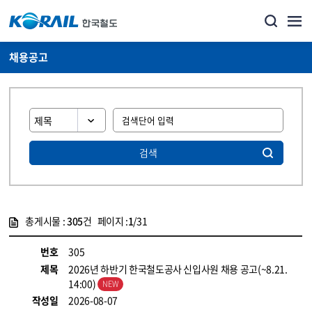
채용공고
검색
총게시물 :
305
건 페이지 :
1
/31
게시물 목록
코레일소개_경영공시_채용공고 목록 - 정보 제공
번호
305
제목
2026년 하반기 한국철도공사 신입사원 채용 공고(~8.21.
14:00)
작성일
2026-08-07