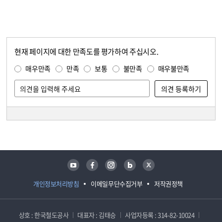
현재 페이지에 대한 만족도를 평가하여 주십시오.
콘텐츠 만족도 조사
만족도 조사
매우만족
만족
보통
불만족
매우불만족
담당자 정보
담당자 정보
유튜브
페이스북
인스타그램
블로그
트위터
개인정보처리방침
이메일무단수집거부
저작권정책
상호 : 한국철도공사
대표자 : 김태승
사업자등록 : 314-82-10024