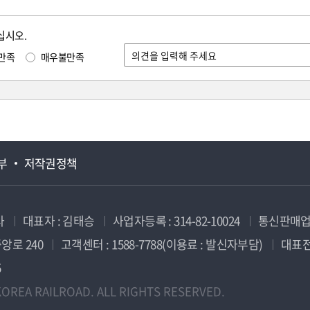
십시오.
만족
매우불만족
부
저작권정책
사
대표자 : 김태승
사업자등록 : 314-82-10024
통신판매업신
앙로 240
고객센터 : 1588-7788(이용료 : 발신자부담)
대표전화
5
OREA RAILROAD. ALL RIGHTS RESERVED.