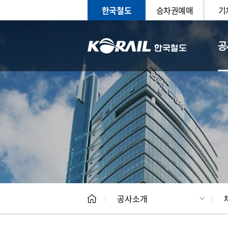
한국철도
승차권예매
기
공
CEO
일반현
공사소개