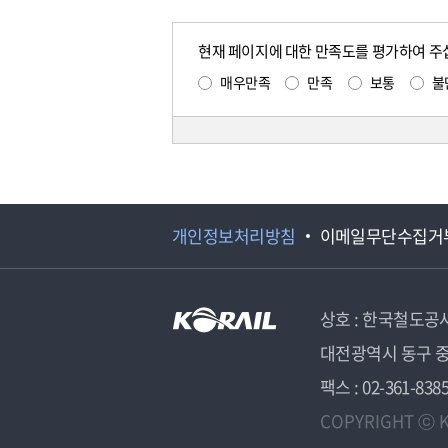
현재 페이지에 대한 만족도를 평가하여 주
매우만족
만족
보통
불
개인정보처리방침
이메일무단수집거
상호 : 한국철도공
대전광역시 동구 중
팩스 : 02-361-838
COPYRIGHT ⓒ K