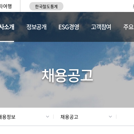
차여행
한국철도통계
사소개
정보공개
ESG경영
고객참여
주요
황
조직현황
채용정보
채용공고
채용정보
채용공고