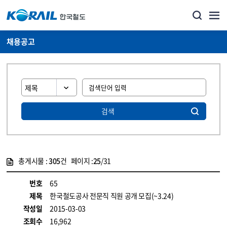
채용공고
검색
총게시물 :
305
건 페이지 :
25
/31
게시물 목록
코레일소개_경영공시_채용공고 목록 - 정보 제공
번호
65
제목
한국철도공사 전문직 직원 공개 모집(~3.24)
작성일
2015-03-03
조회수
16,962