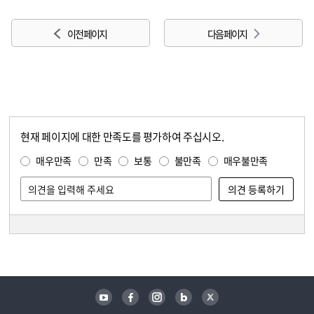
이전 페이지
다음 페이지
현재 페이지에 대한 만족도를 평가하여 주십시오.
콘텐츠 만족도 조사
만족도 조사
매우만족
만족
보통
불만족
매우불만족
담당자 정보
담당자 정보
유튜브
페이스북
인스타그램
블로그
트위터