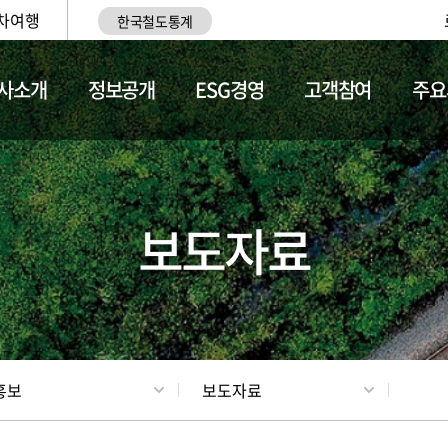
차여행
한국철도통계
사소개
정보공개
ESG경영
고객참여
주요
업
갤러리
기차소개
보도자료
홍보
보도자료