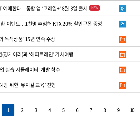
T 예매한다…통합 앱 ‘코레일+’ 8월 3일 출시
전환 이벤트…1천명 추첨해 KTX 20% 할인쿠폰 증정
의 녹색상품’ 15년 연속 수상
년(영케어러)과 ‘해피트레인’ 기차여행
작업 실습 시뮬레이터’ 개발 착수
예방 위한 ‘뮤지컬 교육’ 진행
1
2
3
4
5
6
7
8
9
10