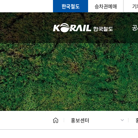
한국철도
승차권예매
기
공
홍보
문화사
홍보센터