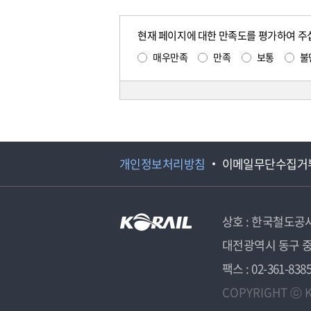
현재 페이지에 대한 만족도를 평가하여 주
매우만족
만족
보통
불
개인정보처리방침
이메일무단수집거
상호 : 한국철도공
대전광역시 동구 중
팩스 : 02-361-838
COPYRIGHT ⓒ K