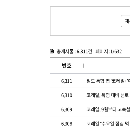
총게시물 :
6,311
건 페이지 :
1
/632
번호
6,311
철도 통합 앱 ‘코레일+
6,310
코레일, 폭염 대비 선
6,309
코레일, 9월부터 고속
6,308
코레일 “수요일 점심 먹