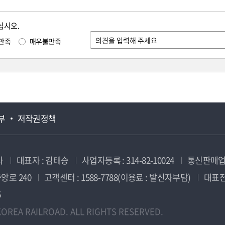
십시오.
만족
매우불만족
부
저작권정책
사
대표자 : 김태승
사업자등록 : 314-82-10024
통신판매업신
앙로 240
고객센터 : 1588-7788(이용료 : 발신자부담)
대표전화
5
OREA RAILROAD. ALL RIGHTS RESERVED.