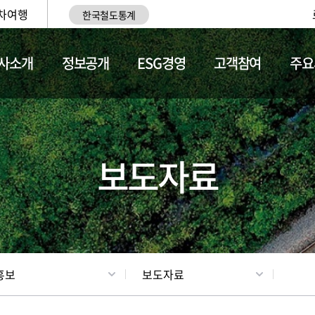
차여행
한국철도통계
사소개
정보공개
ESG경영
고객참여
주요
업
갤러리
기차소개
보도자료
홍보
보도자료