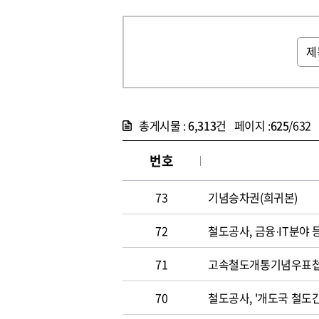
총게시물 :
6,313
건 페이지 :
625
/632
번호
73
기념승차권(희귀본)
72
철도공사, 금융·IT분야
71
고속철도개통기념우표
70