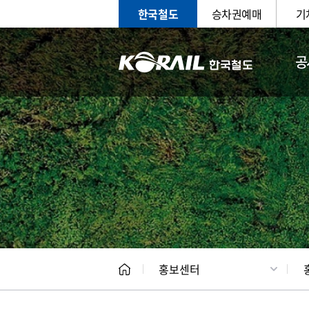
한국철도
승차권예매
기
공
홍보
문화사
홍보센터