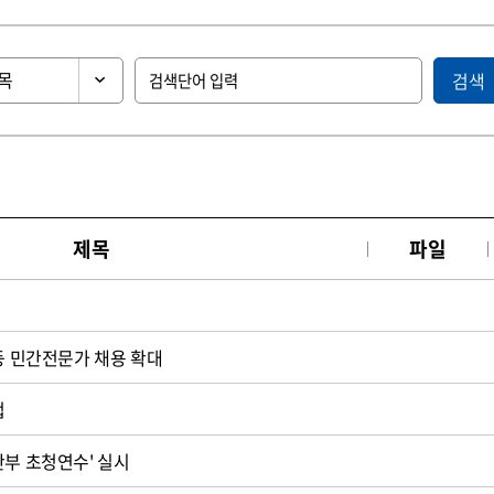
검색
제목
파일
 등 민간전문가 채용 확대
첩
철도공사, '개도국 철도간부 초청연수' 실시