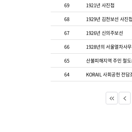
69
1921년 사진첩
68
1929년 김천보선 사진
67
1926년 신의주보선
66
1928년의 서울열차사
65
산불피해지역 주민 철도
64
KORAIL 사회공헌 전담