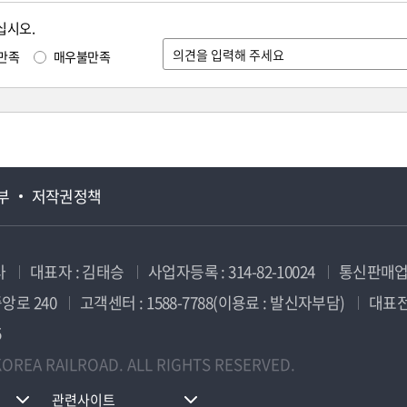
십시오.
만족
매우불만족
부
저작권정책
사
대표자 : 김태승
사업자등록 : 314-82-10024
통신판매업신
앙로 240
고객센터 : 1588-7788(이용료 : 발신자부담)
대표전화
5
OREA RAILROAD. ALL RIGHTS RESERVED.
관련사이트