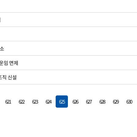
첩
무소
운임 면제
조직 신설
621
622
623
624
625
626
627
628
629
630