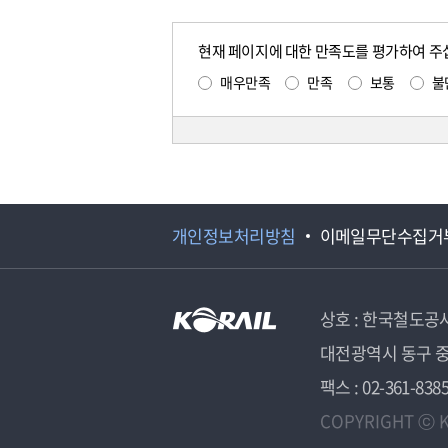
현재 페이지에 대한 만족도를 평가하여 주
매우만족
만족
보통
불
개인정보처리방침
이메일무단수집거
상호 : 한국철도공
대전광역시 동구 중
팩스 : 02-361-838
COPYRIGHT ⓒ K