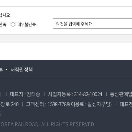
십시오.
만족
매우불만족
부
저작권정책
사
대표자 : 김태승
사업자등록 : 314-82-10024
통신판매업신
앙로 240
고객센터 : 1588-7788(이용료 : 발신자부담)
대표전화
5
OREA RAILROAD. ALL RIGHTS RESERVED.