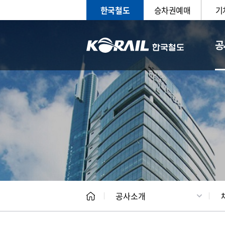
한국철도
승차권예매
기
공
CEO
일반현
공사소개