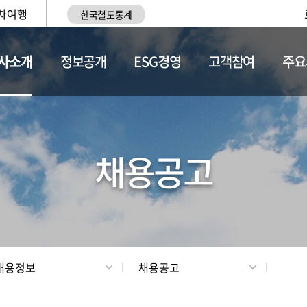
차여행
한국철도통계
사소개
정보공개
ESG경영
고객참여
주요
황
조직현황
채용정보
채용공고
채용정보
채용공고